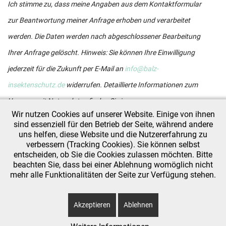
Ich stimme zu, dass meine Angaben aus dem Kontaktformular
zur Beantwortung meiner Anfrage erhoben und verarbeitet
werden. Die Daten werden nach abgeschlossener Bearbeitung
Ihrer Anfrage gelöscht. Hinweis: Sie können Ihre Einwilligung
jederzeit für die Zukunft per E-Mail an
info@balz-
insektenschutz.de
widerrufen. Detaillierte Informationen zum
Umgang mit Nutzerdaten finden Sie in unserer
Wir nutzen Cookies auf unserer Website. Einige von ihnen
Datenschutzerklärung
.*
sind essenziell für den Betrieb der Seite, während andere
uns helfen, diese Website und die Nutzererfahrung zu
verbessern (Tracking Cookies). Sie können selbst
entscheiden, ob Sie die Cookies zulassen möchten. Bitte
beachten Sie, dass bei einer Ablehnung womöglich nicht
mehr alle Funktionalitäten der Seite zur Verfügung stehen.
Akzeptieren
Ablehnen
">