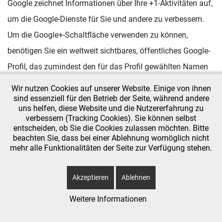
Google zeichnet Informationen über Ihre +1-Aktivitäten auf,
um die Google-Dienste für Sie und andere zu verbessern.
Um die Google+-Schaltfläche verwenden zu können,
benötigen Sie ein weltweit sichtbares, öffentliches Google-
Profil, das zumindest den für das Profil gewählten Namen
enthalten muss. Dieser Name wird in allen Google-Diensten
Wir nutzen Cookies auf unserer Website. Einige von ihnen
verwendet. In manchen Fällen kann dieser Name auch
sind essenziell für den Betrieb der Seite, während andere
uns helfen, diese Website und die Nutzererfahrung zu
einen anderen Namen ersetzen, den Sie beim Teilen von
verbessern (Tracking Cookies). Sie können selbst
entscheiden, ob Sie die Cookies zulassen möchten. Bitte
Inhalten über Ihr Google-Konto verwendet haben. Die
beachten Sie, dass bei einer Ablehnung womöglich nicht
Identität Ihres Google-Profils kann Nutzern angezeigt
mehr alle Funktionalitäten der Seite zur Verfügung stehen.
werden, die Ihre E-Mail-Adresse kennen oder über andere
identifizierende Informationen von Ihnen verfügen.
Akzeptieren
Ablehnen
Weitere Informationen
Verwendung der erfassten Informationen: Neben den oben
erläuterten Verwendungszwecken werden die von Ihnen